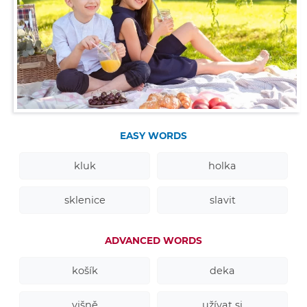
EASY WORDS
kluk
holka
sklenice
slavit
ADVANCED WORDS
košík
deka
višně
užívat si